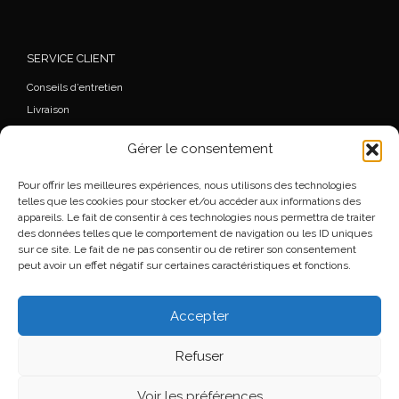
SERVICE CLIENT
Conseils d’entretien
Livraison
FAQ
Gérer le consentement
Mon Compte
Commande
Pour offrir les meilleures expériences, nous utilisons des technologies
Wishlist
telles que les cookies pour stocker et/ou accéder aux informations des
appareils. Le fait de consentir à ces technologies nous permettra de traiter
Mentions légales
des données telles que le comportement de navigation ou les ID uniques
Conditions générales de vente
sur ce site. Le fait de ne pas consentir ou de retirer son consentement
peut avoir un effet négatif sur certaines caractéristiques et fonctions.
Accepter
© 2026
Florence Beauloye
– Tous droits réservés
Refuser
Propulsé par
WP
– Réalisé avec the
Thème Customizr
Voir les préférences