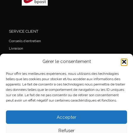
SERVICE CLIENT
Conseils d’entretien
Livraison
FAQ
Gérer le consentement
Mon Compte
Commande
Pour offrir les meilleures expériences, nous utilisons des technologies
Wishlist
telles que les cookies pour stocker et/ou accéder aux informations des
appareils. Le fait de consentir à ces technologies nous permettra de traiter
Mentions légales
des données telles que le comportement de navigation ou les ID uniques
Conditions générales de vente
sur ce site. Le fait de ne pas consentir ou de retirer son consentement
peut avoir un effet négatif sur certaines caractéristiques et fonctions.
Accepter
© 2026
Florence Beauloye
– Tous droits réservés
Refuser