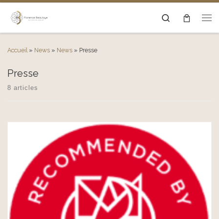
Passer au contenu
Search
Men
Accueil
»
News
»
News
»
Presse
Presse
8 articles