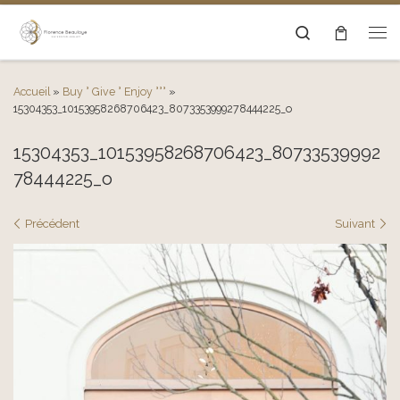
Passer au contenu
Search
Men
Accueil
»
Buy ° Give ° Enjoy °°°
»
15304353_10153958268706423_8073353999278444225_o
15304353_10153958268706423_80733539992
78444225_o
Navigation des images
Précédent
Suivant