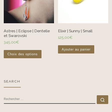
Astres | Eclipse | Dentelle
Elixir | Sunny | Small
et Swarovski
125,00
€
345,00
€
Ce produit a plusieurs variations. Les options pe
Ajouter au panier
Choix des options
SEARCH
RECHERCHER
Rec