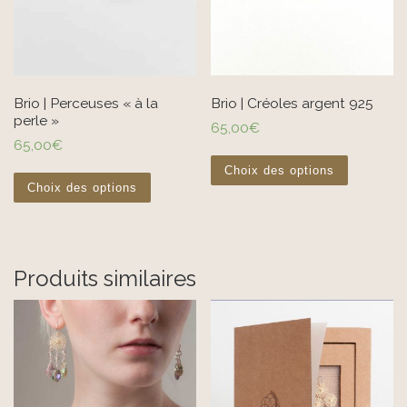
Brio | Perceuses « à la
Brio | Créoles argent 925
perle »
65,00
€
65,00
€
Ce produit 
Ce produit a plusieurs variations. Les options pe
Choix des options
Choix des options
Produits similaires