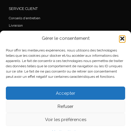
SERVICE CLIENT
Conseils d’entretien
Livraison
FAQ
Gérer le consentement
Mon Compte
Commande
Pour offrir les meilleures expériences, nous utilisons des technologies
Wishlist
telles que les cookies pour stocker et/ou accéder aux informations des
appareils. Le fait de consentir à ces technologies nous permettra de traiter
Mentions légales
des données telles que le comportement de navigation ou les ID uniques
Conditions générales de vente
sur ce site. Le fait de ne pas consentir ou de retirer son consentement
peut avoir un effet négatif sur certaines caractéristiques et fonctions.
Accepter
© 2026
Florence Beauloye
– Tous droits réservés
Refuser
Propulsé par
WP
– Réalisé avec the
Thème Customizr
Voir les préférences