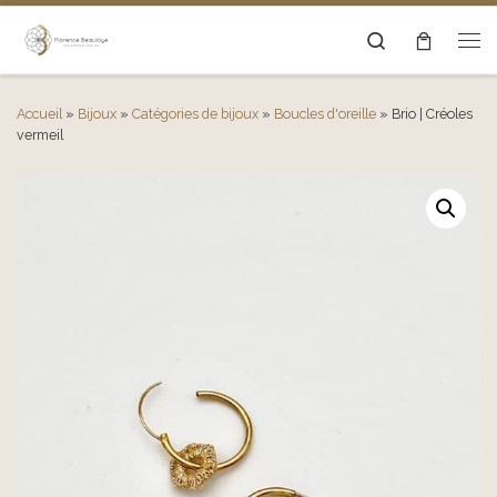
Passer au contenu
Search
Men
Accueil
»
Bijoux
»
Catégories de bijoux
»
Boucles d'oreille
»
Brio | Créoles
vermeil