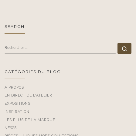
SEARCH
RECHERCHER
Rec
CATÉGORIES DU BLOG
A PROPOS
EN DIRECT DE L'ATELIER
EXPOSITIONS
INSPIRATION
LES PLUS DE LA MARQUE
NEWS
PIÈCES UNIQUES HORS COLLECTIONS