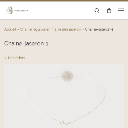
Passer au contenu
Search
Men
Accueil
»
Chaîne réglable en maille rare jaseron
»
Chaine-jaseron-1
Chaine-jaseron-1
Navigation des images
Précédent