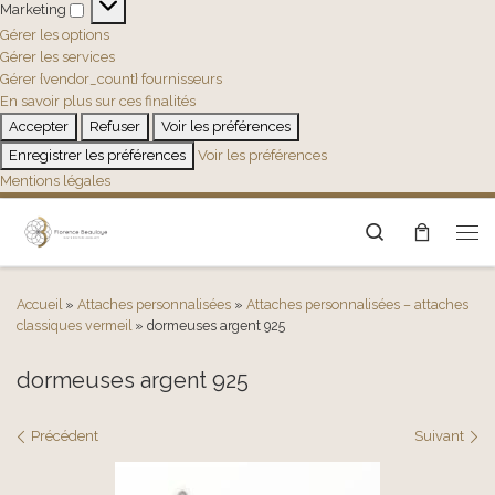
Marketing
Marketing
Gérer les options
Gérer les services
Gérer {vendor_count} fournisseurs
En savoir plus sur ces finalités
Accepter
Refuser
Voir les préférences
Enregistrer les préférences
Voir les préférences
Mentions légales
Search
Men
Accueil
»
Attaches personnalisées
»
Attaches personnalisées – attaches
classiques vermeil
»
dormeuses argent 925
dormeuses argent 925
Navigation des images
Précédent
Suivant