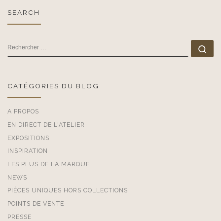
SEARCH
RECHERCHER
Rec
CATÉGORIES DU BLOG
A PROPOS
EN DIRECT DE L'ATELIER
EXPOSITIONS
INSPIRATION
LES PLUS DE LA MARQUE
NEWS
PIÈCES UNIQUES HORS COLLECTIONS
POINTS DE VENTE
PRESSE