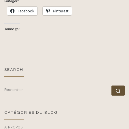
Partager :
Facebook
Pinterest
J’aime ça :
SEARCH
RECHERCHER
Rec
CATÉGORIES DU BLOG
A PROPOS