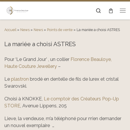
Passer au contenu
Search
Men
Accueil
»
News
»
News
»
Points de vente
»
La mariée a choisi ASTRES
La mariée a choisi ASTRES
Pour ‘Le Grand Jour’ , un collier
Florence Beauloye,
Haute Couture Jewellery
–
Le
plastron
brodé en dentelle de fils de lurex et cristal
Swarovski.
Choisi à KNOKKE,
Le comptoir des Créateurs Pop-Up
STORE
, Avenue Lippens, 205
Lieve, la vendeuse, m’a téléphoné pour m’en demander
un nouvel exemplaire …