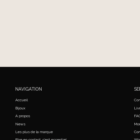
NAVIGATION
SE
Accueil
Con
Bijoux
Liv
A propos
FA
News
Mo
Les plus de la marque
Co
Etre en contact, c’est essentiel
Wis