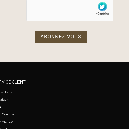
RVICE CLIENT
seils d’entretien
raison
Q
n Compte
mmande
hlist