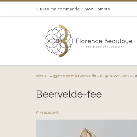
Passer au contenu
Suivre ma commande
Mon Compte
Accueil
»
33ème expo à Beervelde – 8/9/10 oct 2021
»
B
Beervelde-fee
Navigation des images
Précédent