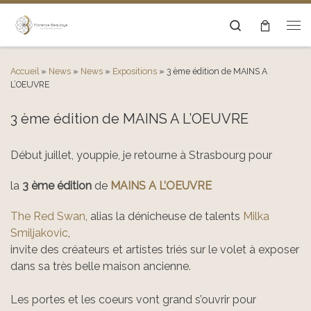
Passer au contenu
Search
Men
Accueil
»
News
»
News
»
Expositions
»
3 ème édition de MAINS A
L’OEUVRE
3 ème édition de MAINS A L’OEUVRE
Début juillet, youppie, je retourne à Strasbourg pour
la
3 ème édition
de
MAINS A L’OEUVRE
The Red Swan
, alias la dénicheuse de talents
Milka
Smiljakovic
,
invite des créateurs et artistes triés sur le volet à exposer
dans sa très belle maison ancienne.
Les portes et les coeurs vont grand s’ouvrir pour