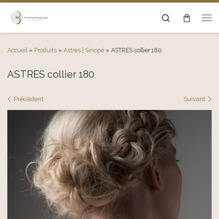
Passer au contenu
Search
Men
Accueil
»
Produits
»
Astres | Sinopé
»
ASTRES collier 180
ASTRES collier 180
Navigation des images
Précédent
Suivant