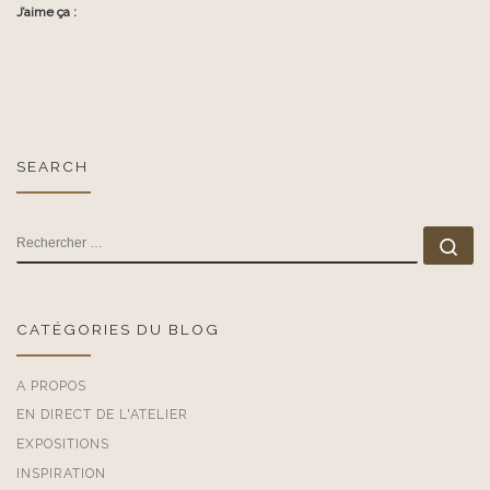
J’aime ça :
SEARCH
RECHERCHER
Rec
CATÉGORIES DU BLOG
A PROPOS
EN DIRECT DE L'ATELIER
EXPOSITIONS
INSPIRATION