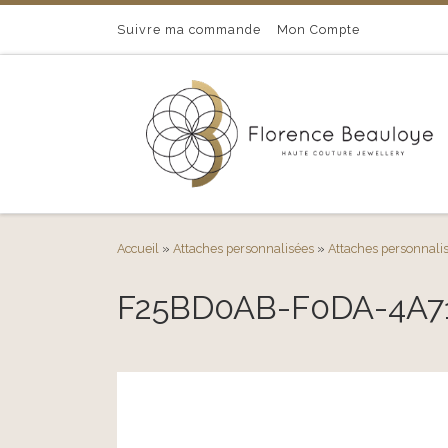
Passer au contenu
Suivre ma commande
Mon Compte
Accueil
»
Attaches personnalisées
»
Attaches personnalis
F25BD0AB-F0DA-4A7
Navigation des images