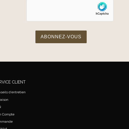
RVICE CLIENT
seils d’entretien
raison
Q
n Compte
mmande
hlist