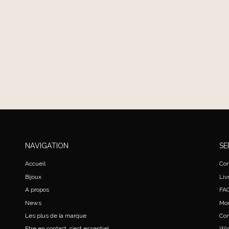
NAVIGATION
SE
Accueil
Con
Bijoux
Liv
A propos
FA
News
Mo
Les plus de la marque
Co
Etre en contact, c’est essentiel
Wis