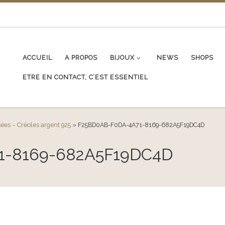
ACCUEIL
A PROPOS
BIJOUX
NEWS
SHOPS
ETRE EN CONTACT, C’EST ESSENTIEL
ées – Créoles argent 925
»
F25BD0AB-F0DA-4A71-8169-682A5F19DC4D
1-8169-682A5F19DC4D