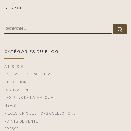
SEARCH
RECHERCHER
Rec
CATÉGORIES DU BLOG
A PROPOS
EN DIRECT DE L'ATELIER
EXPOSITIONS
INSPIRATION
LES PLUS DE LA MARQUE
NEWS
PIÈCES UNIQUES HORS COLLECTIONS
POINTS DE VENTE
PRESSE