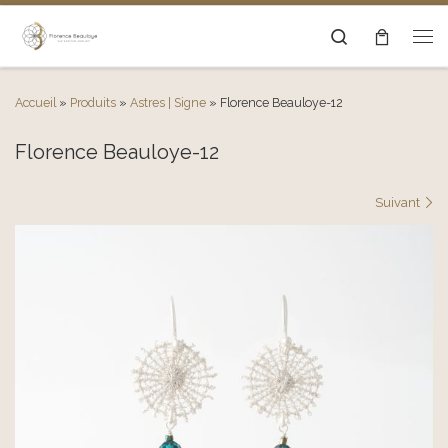
Passer au contenu
Search
Men
Accueil
»
Produits
»
Astres | Signe
»
Florence Beauloye-12
Florence Beauloye-12
Navigation des images
Suivant