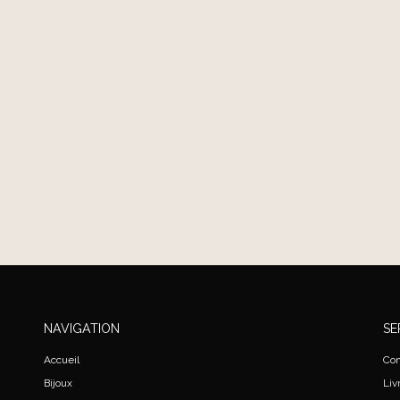
NAVIGATION
SE
Accueil
Con
Bijoux
Liv