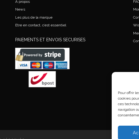
A propos
FA
News
Mo
Les plus de la marque
Co
Etre en contact, c’est essentiel
Wis
Men
PAIEMENTS ET ENVOIS SECURISES
Con
Pour offrir 
cookies pour
ces technolo
navigation ou
consentement
Ac