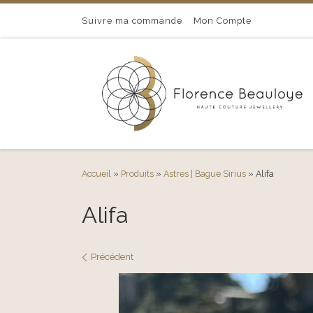
Passer au contenu
Suivre ma commande
Mon Compte
Accueil
»
Produits
»
Astres | Bague Sirius
»
Alifa
Alifa
Navigation des images
Précédent