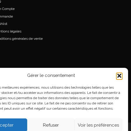
Q
n Compte
mmande
hlist
tions légales
ditions générales de vente
Gérer le consentement
les meilleures expériences, nous utilisons des technologies telles que les
 stocker et/ou accéder aux informations des appareils. Le fait de consentir à
gies nous permettra de traiter des données telles que le comportement de
 les ID uniques sur ce site. Le fait de ne pas consentir ou de retirer son
 peut avoir un effet négatif sur certaines caractéristiques et fonctions.
cepter
Refuser
Voir les préférences