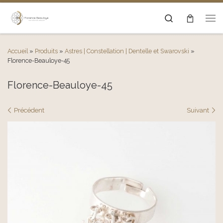
Passer au contenu
Search
Men
Accueil
»
Produits
»
Astres | Constellation | Dentelle et Swarovski
»
Florence-Beauloye-45
Florence-Beauloye-45
Navigation des images
Précédent
Suivant