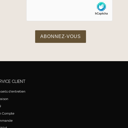
RVICE CLIENT
seils d’entretien
raison
Q
n Compte
mmande
hlist