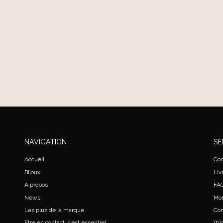
NAVIGATION
SE
Accueil
Con
Bijoux
Liv
A propos
FA
News
Mo
Les plus de la marque
Co
Etre en contact, c’est essentiel
Wis