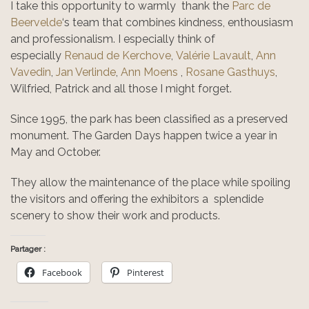
I take this opportunity to warmly thank the
Parc de
Beervelde
‘s team that combines kindness, enthousiasm
and professionalism. I especially think of
especially
Renaud de Kerchove
,
Valérie Lavault
,
Ann
Vavedin
,
Jan Verlinde
,
Ann Moens
,
Rosane Gasthuys
,
Wilfried, Patrick and all those I might forget.
Since 1995, the park has been classified as a preserved
monument. The Garden Days happen twice a year in
May and October.
They allow the maintenance of the place while spoiling
the visitors and offering the exhibitors a splendide
scenery to show their work and products.
Partager :
Facebook
Pinterest