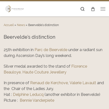
Passer au contenu
Search
Men
Accueil
»
News
»
Beervelde’s distinction
Beervelde’s distinction
25th exhibition in
Parc de Beervelde
under a radiant sun
during Ascension Day’s long weekend.
Silver medal awarded to the stand of
Florence
Beauloye, Haute Couture Jewellery
In presence of
Renaud de Kerchove
,
Valerie Lavault
and
the Chair of the Ladies Jury.
Hat :
Delphine Leducq
(another exhibitor in Beervelde)
Picture :
Bennie Vanderpiete