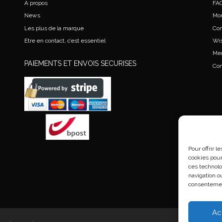
A propos
FA
News
Mo
Les plus de la marque
Co
Etre en contact, c’est essentiel
Wis
Men
PAIEMENTS ET ENVOIS SECURISES
Con
Pour offrir 
cookies pour
ces technolo
navigation ou
consentement
Ac