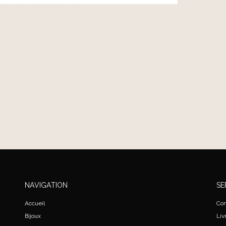
NAVIGATION
SE
Accueil
Con
Bijoux
Liv