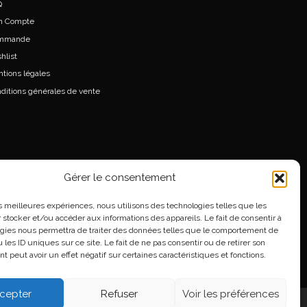
Q
n Compte
mmande
hlist
tions légales
ditions générales de vente
Gérer le consentement
les meilleures expériences, nous utilisons des technologies telles que les
 stocker et/ou accéder aux informations des appareils. Le fait de consentir à
gies nous permettra de traiter des données telles que le comportement de
 les ID uniques sur ce site. Le fait de ne pas consentir ou de retirer son
 peut avoir un effet négatif sur certaines caractéristiques et fonctions.
cepter
Refuser
Voir les préférences