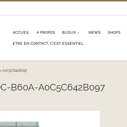
ACCUEIL
A PROPOS
BIJOUX
NEWS
SHOPS
ETRE EN CONTACT, C’EST ESSENTIEL
A-A0C5C642B097
DC-B60A-A0C5C642B097