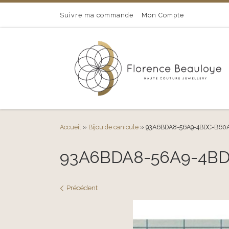
Passer au contenu
Suivre ma commande
Mon Compte
Accueil
»
Bijou de canicule
»
93A6BDA8-56A9-4BDC-B60
93A6BDA8-56A9-4B
Navigation des images
Précédent