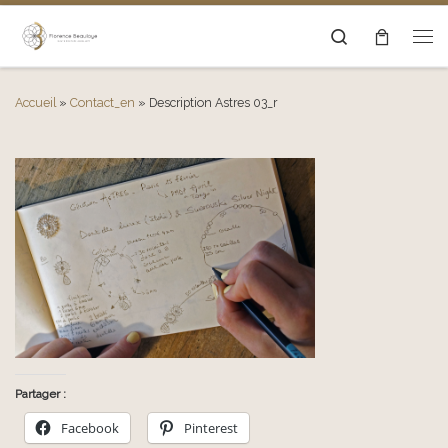
Passer au contenu
Search
Men
Accueil
»
Contact_en
»
Description Astres 03_r
Partager :
Facebook
Pinterest