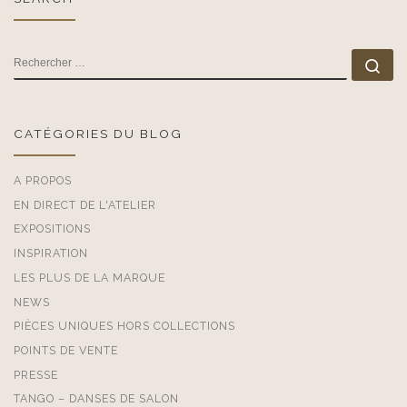
RECHERCHER
Rec
CATÉGORIES DU BLOG
A PROPOS
EN DIRECT DE L'ATELIER
EXPOSITIONS
INSPIRATION
LES PLUS DE LA MARQUE
NEWS
PIÈCES UNIQUES HORS COLLECTIONS
POINTS DE VENTE
PRESSE
TANGO – DANSES DE SALON