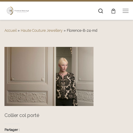
Passer au contenu
Search
Men
Accueil
»
Haute Couture Jewellery
»
Florence-B-24-md
Collier col porté
Partager :