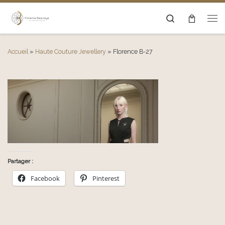
Passer au contenu
Search
Men
Accueil
»
Haute Couture Jewellery
»
Florence B-27
Partager :
Facebook
Pinterest