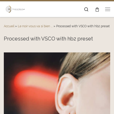
Passer au contenu
Search
Men
Accueil
»
Le noir vous va si bien …
»
Processed with VSCO with hb2 preset
Processed with VSCO with hb2 preset
Navigation des images