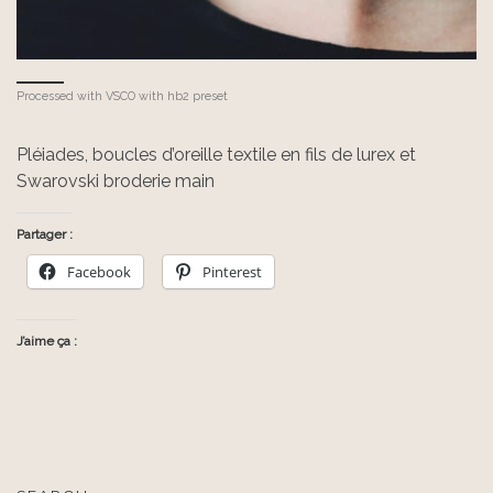
Processed with VSCO with hb2 preset
Pléiades, boucles d’oreille textile en fils de lurex et
Swarovski broderie main
Partager :
Facebook
Pinterest
J’aime ça :