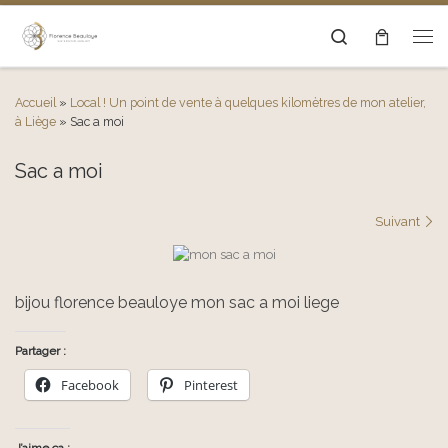
Passer au contenu
Search
Men
Accueil
»
Local ! Un point de vente à quelques kilomètres de mon atelier,
à Liège
»
Sac a moi
Sac a moi
Navigation des images
Suivant
bijou florence beauloye mon sac a moi liege
Partager :
Facebook
Pinterest
J’aime ça :