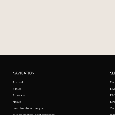
NAVIGATION
SE
Accueil
Con
Bijoux
Liv
A propos
FA
News
Mo
Les plus de la marque
Co
Etre en contact, c’est essentiel
Wis