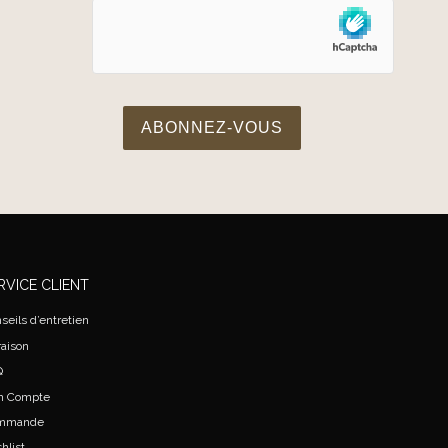
RVICE CLIENT
seils d’entretien
raison
Q
n Compte
mmande
hlist