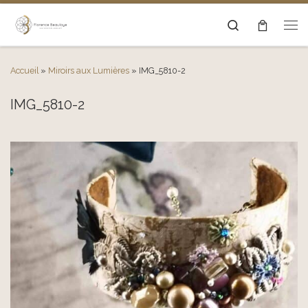
Passer au contenu
Search
Men
Accueil
»
Miroirs aux Lumières
»
IMG_5810-2
IMG_5810-2
Navigation des images