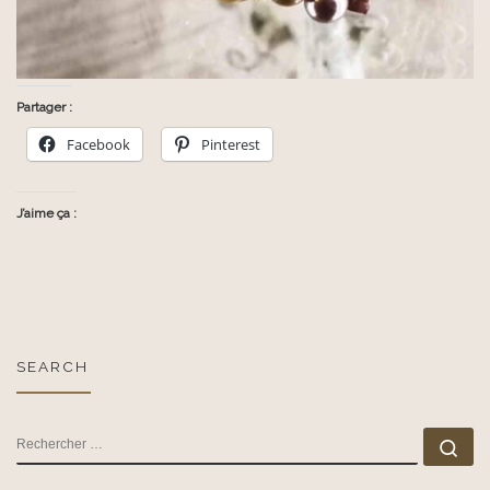
Partager :
Facebook
Pinterest
J’aime ça :
SEARCH
RECHERCHER
Rec