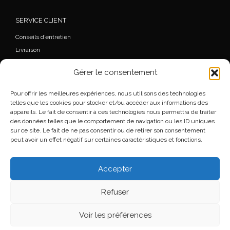
SERVICE CLIENT
Conseils d’entretien
Livraison
FAQ
Gérer le consentement
Mon Compte
Commande
Pour offrir les meilleures expériences, nous utilisons des technologies
Wishlist
telles que les cookies pour stocker et/ou accéder aux informations des
appareils. Le fait de consentir à ces technologies nous permettra de traiter
Mentions légales
des données telles que le comportement de navigation ou les ID uniques
Conditions générales de vente
sur ce site. Le fait de ne pas consentir ou de retirer son consentement
peut avoir un effet négatif sur certaines caractéristiques et fonctions.
Accepter
© 2026
Florence Beauloye
– Tous droits réservés
Refuser
Propulsé par
WP
– Réalisé avec the
Thème Customizr
Voir les préférences