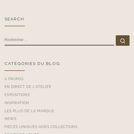
SEARCH
RECHERCHER
Rec
CATÉGORIES DU BLOG
A PROPOS
EN DIRECT DE L'ATELIER
EXPOSITIONS
INSPIRATION
LES PLUS DE LA MARQUE
NEWS
PIÈCES UNIQUES HORS COLLECTIONS