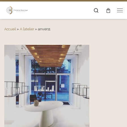
Passer au contenu
Search
Men
Accueil
»
A l’atelier
»
anvers1