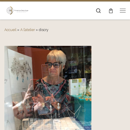
Passer au contenu
Search
Men
Accueil
»
A l’atelier
»
discry