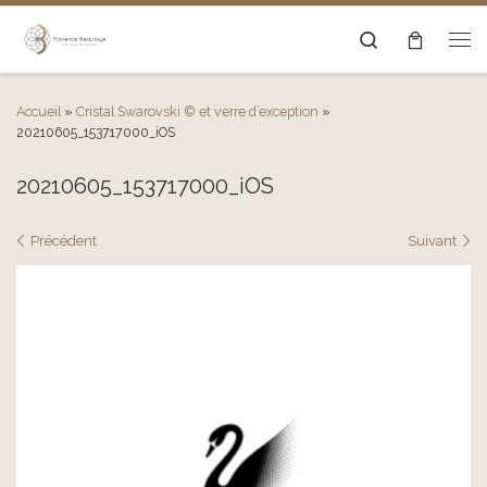
Passer au contenu
Search
Men
Accueil
»
Cristal Swarovski © et verre d’exception
»
20210605_153717000_iOS
20210605_153717000_iOS
Navigation des images
Précédent
Suivant