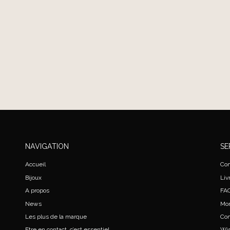
NAVIGATION
SE
Accueil
Con
Bijoux
Liv
A propos
FA
News
Mo
Les plus de la marque
Co
Etre en contact, c’est essentiel
Wis