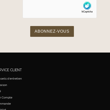
RVICE CLIENT
seils d’entretien
raison
Q
n Compte
mmande
hlist