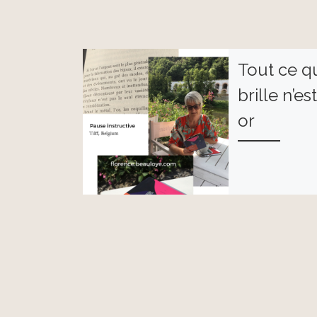
Tout ce q
brille n’es
or