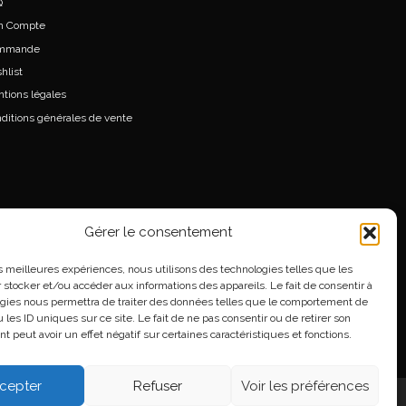
Q
n Compte
mmande
hlist
tions légales
ditions générales de vente
Gérer le consentement
les meilleures expériences, nous utilisons des technologies telles que les
 stocker et/ou accéder aux informations des appareils. Le fait de consentir à
gies nous permettra de traiter des données telles que le comportement de
 les ID uniques sur ce site. Le fait de ne pas consentir ou de retirer son
 peut avoir un effet négatif sur certaines caractéristiques et fonctions.
cepter
Refuser
Voir les préférences