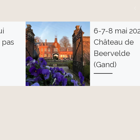
ui
6-7-8 mai 202
t pas
Château de
Beervelde
(Gand)
Je vous accueille
au Château de
Beervelde pour ma
34ème exposition à
l’occasion des Jour
des Plantes. Stand 
les anciennes écurie
près du […]