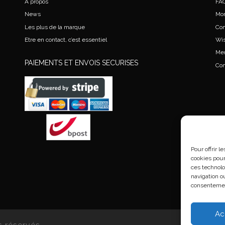
A propos
FA
News
Mo
Les plus de la marque
Co
Etre en contact, c’est essentiel
Wis
Men
PAIEMENTS ET ENVOIS SECURISES
Con
Pour offrir 
cookies pour
ces technolo
navigation ou
consentement
Ac