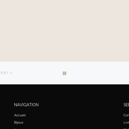
RETOUR À LA LISTE DES AR
VERT »
NAVIGATION
SE
Accueil
Con
Bijoux
Liv