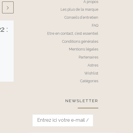
A propos
Les plus de la marque
Conseils d’entretien
FAQ
2 :
Parcours
Etre en contact, c’est essentiel
d’artistes à
Conditions générales
Liège – 23 & 24
Mentions légales
Partenaires
oct 2021
Astres
Wishlist
Vous m’avez souvent
Catégories
dit « Florence, tu
exposes partout sauf à
NEWSLETTER
Liège ! » Ce WE des 23-
nées
24 octobre, je vous
dans
présente […]
s,