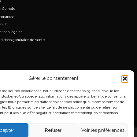
Q
n Compte
mmande
hlist
tions légales
ditions générales de vente
Gérer le consentement
les meilleures expériences, nous utilisons des technologies telles que les
 stocker et/ou accéder aux informations des appareils. Le fait de consentir à
gies nous permettra de traiter des données telles que le comportement de
 les ID uniques sur ce site. Le fait de ne pas consentir ou de retirer son
 peut avoir un effet négatif sur certaines caractéristiques et fonctions.
cepter
Refuser
Voir les préférences