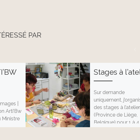
TÉRESSÉ PAR
TI’BW
Stages à l’ate
Sur demande
uniquement, j’organi
images |
des stages à l’atelie
on Arti’Bw
(Province de Liège,
 Ministre
Belgique) pour 1 à 4
ilippe
personnes maximum
dent
contenu du stage […