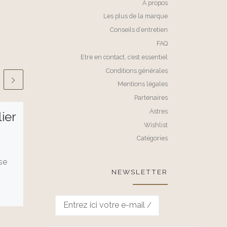
A propos
Les plus de la marque
Conseils d’entretien
FAQ
Etre en contact, c’est essentiel
Conditions générales
Mentions légales
Partenaires
Astres
lier
Micro-rocailles
Wishlist
Catégories
Petite histoire des
se
rocailles L’infiniment
NEWSLETTER
r
petit m’attire et je suis
comblée par ces
rocailles minuscules.
. Le
Après avoir été utilisées
]
dans la nuit […]