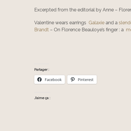
Excerpted from the editorial by Anne – Flor
Valentine wears earrings
Galaxie
and a
slend
Brandt
– On Florence Beauloye’s finger : a
mo
Partager :
Facebook
Pinterest
J’aime ça :