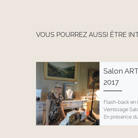
VOUS POURREZ AUSSI ÊTRE IN
Salon AR
2017
Flash-back en 
Vernissage Sal
En présence du
Willy Borsu, Ph
Puissant, Prési