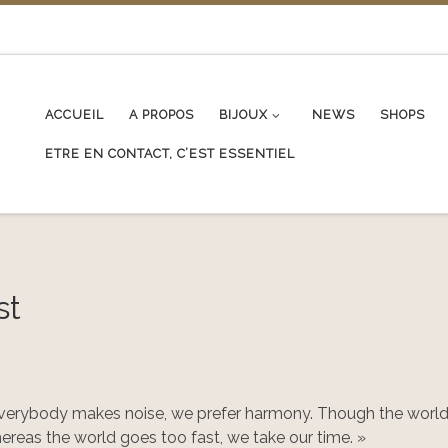
ACCUEIL
A PROPOS
BIJOUX
NEWS
SHOPS
ETRE EN CONTACT, C’EST ESSENTIEL
st
 everybody makes noise, we prefer harmony. Though the worl
ereas the world goes too fast, we take our time. »