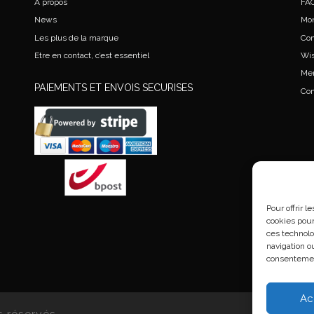
A propos
FA
News
Mo
Les plus de la marque
Co
Etre en contact, c’est essentiel
Wis
Men
PAIEMENTS ET ENVOIS SECURISES
Con
Pour offrir 
cookies pour
ces technolo
navigation ou
consentement
Ac