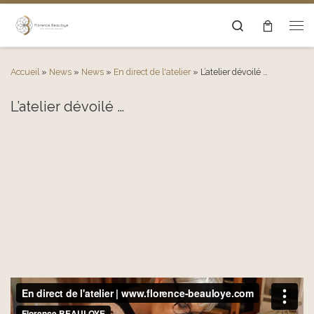
Passer au contenu
Search
Men
Accueil
»
News
»
News
»
En direct de l'atelier
»
L’atelier dévoilé …
L’atelier dévoilé …