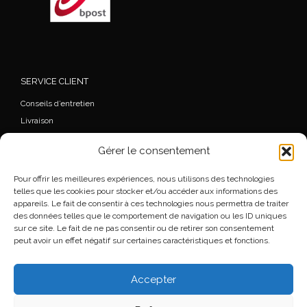
SERVICE CLIENT
Conseils d’entretien
Livraison
FAQ
Gérer le consentement
Mon Compte
Commande
Pour offrir les meilleures expériences, nous utilisons des technologies
Wishlist
telles que les cookies pour stocker et/ou accéder aux informations des
appareils. Le fait de consentir à ces technologies nous permettra de traiter
Mentions légales
des données telles que le comportement de navigation ou les ID uniques
Conditions générales de vente
sur ce site. Le fait de ne pas consentir ou de retirer son consentement
peut avoir un effet négatif sur certaines caractéristiques et fonctions.
Accepter
© 2026
Florence Beauloye
– Tous droits réservés