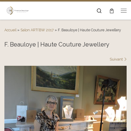
Passer au contenu
Search
Men
Accueil
»
Salon ARTI’BW 2017
»
F. Beauloye | Haute Couture Jewellery
F. Beauloye | Haute Couture Jewellery
Navigation des images
Suivant