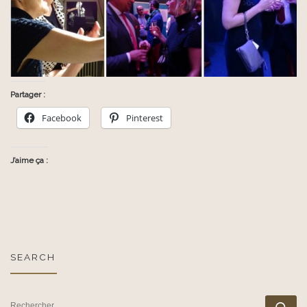
Partager :
Facebook
Pinterest
J’aime ça :
SEARCH
RECHERCHER
Rec