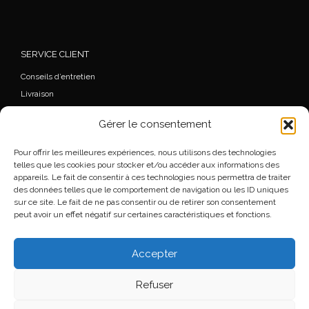
SERVICE CLIENT
Conseils d’entretien
Livraison
FAQ
Gérer le consentement
Mon Compte
Commande
Pour offrir les meilleures expériences, nous utilisons des technologies
Wishlist
telles que les cookies pour stocker et/ou accéder aux informations des
appareils. Le fait de consentir à ces technologies nous permettra de traiter
Mentions légales
des données telles que le comportement de navigation ou les ID uniques
Conditions générales de vente
sur ce site. Le fait de ne pas consentir ou de retirer son consentement
peut avoir un effet négatif sur certaines caractéristiques et fonctions.
Accepter
© 2026
Florence Beauloye
– Tous droits réservés
Refuser
Propulsé par
WP
– Réalisé avec the
Thème Customizr